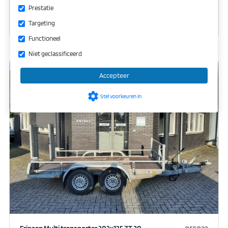
Prestatie
arrow_forward
Bekijk
Targeting
Functioneel
Niet geclassificeerd
Accepteer
settings
Stel voorkeuren in