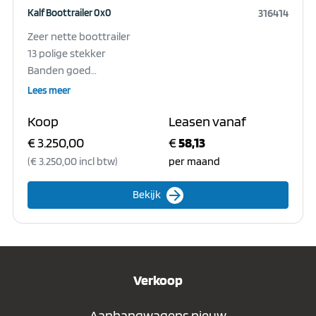
Kalf Boottrailer 0x0
316414
Zeer nette boottrailer
13 polige stekker
Banden goed
Verlichting goed
Lees meer
Koop
Leasen vanaf
geschikt voor een bootlengte van 680cm
€ 3.250,00
€
58,13
Accessoires:
(€ 3.250,00 incl btw)
per maand
arrow_forward
Bekijk
Verkoop
Aanhangwagens nieuw