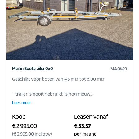
Marlin Boottrailer 0x0
MA0423
Geschikt voor boten van 4.5 mtr tot 6.00 mtr
- trailer is nooit gebruikt, is nog nieuw
Lees meer
Koop
Leasen vanaf
Accessoires:
€ 2.995,00
€
53,57
(€ 2.995,00 incl btw)
per maand