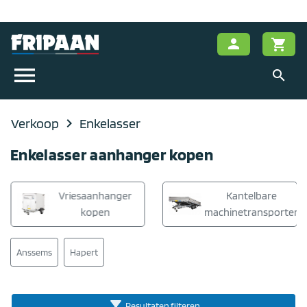
person
shopping_cart
menu
search
Verkoop
navigate_next
Enkelasser
Enkelasser aanhanger kopen
Vriesaanhanger
Kantelbare
kopen
machinetransporter
Anssems
Hapert
filter_alt
Resultaten filteren