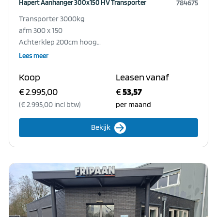
Hapert Aanhanger 300x150 HV Transporter
784675
Transporter 3000kg
afm 300 x 150
Achterklep 200cm hoog
Aluminium tranenplaat vloer
Lees meer
Lier met liersteun gemonteerd
Koop
Leasen vanaf
Vorkslot gemonteerd
€ 2.995,00
€
53,57
Accessoires:
(€ 2.995,00 incl btw)
per maand
arrow_forward
Bekijk