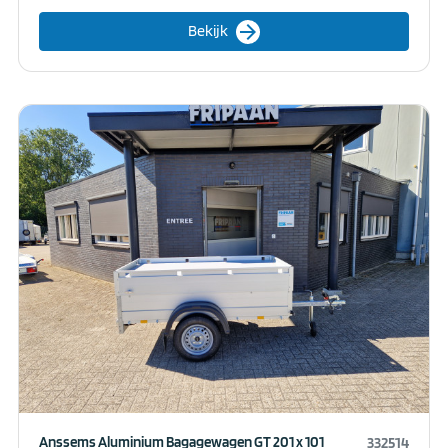
arrow_forward
Bekijk
Anssems Aluminium Bagagewagen GT 201 x 101
332514