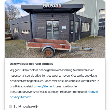
Deze website gebruikt cookies
Wij gebruiken cookies om de gebruikerservaring te verbeteren en
gepersonaliseerde advertenties weer te geven. Kies welke cookies u
ons toestaat te gebruiken. Meer over ons Cookiebeleid kunt u lezen in
Doornwaard Aanhanger 250x130
xxxxxx
ons Privacybeleid.
privacyStement
. Lees hoe Google
persoonsgegevens verwerkt wanneer je toestemming geeft.
Google
Koop
privacyStement
.
€ 395,00
Strikt noodzakelijk
(€ 395,00 incl btw)