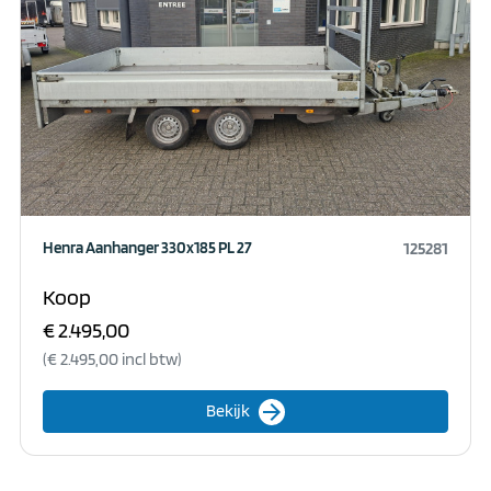
Henra Aanhanger 330x185 PL 27
125281
Koop
€ 2.495,00
(€ 2.495,00 incl btw)
arrow_forward
Bekijk