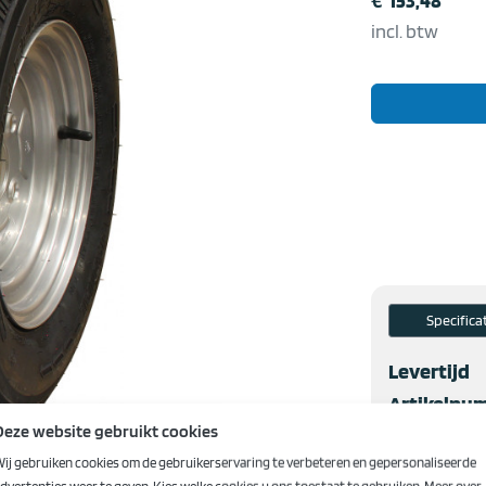
€
153,48
incl. btw
Specifica
Levertijd
Artikelnu
Deze website gebruikt cookies
EAN
ij gebruiken cookies om de gebruikerservaring te verbeteren en gepersonaliseerde
Merk
dvertenties weer te geven. Kies welke cookies u ons toestaat te gebruiken. Meer over