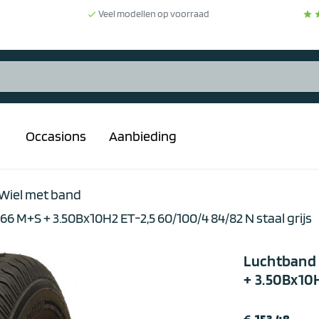
Veel modellen op voorraad
star
s
done
Occasions
Aanbieding
_down
Wiel met band
6 M+S + 3.50Bx10H2 ET-2,5 60/100/4 84/82 N staal grijs
Luchtband 
+ 3.50Bx10H