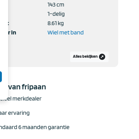
143 cm
1-delig
icht
8.61 kg
oor in
Wiel met band
outbound
Alles bekijken
n van fripaan
cieel merkdealer
aar ervaring
ndaard 6 maanden garantie