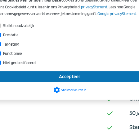
Breedte
ns Cookiebeleid kunt u lezen in ons Privacybeleid.
privacyStement
. Lees hoe Google
Categorie
ersoonsgegevens verwerkt wanneer je toestemming geeft.
Google privacyStement
.
Eigen gew
Strikt noodzakelijk
Komt ook v
Prestatie
Bijlage
Targeting
Functioneel
Niet geclassificeerd
Accepteer
Zekerhede
settings
Stel voorkeuren in
Offi
checked
50 j
checked
Sta
checked