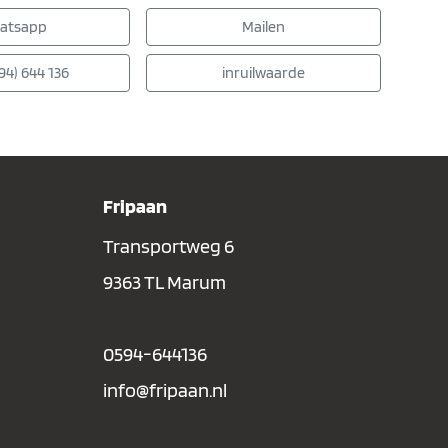
atsapp
Mailen
94) 644 136
inruilwaarde
Fripaan
Transportweg 6
9363 TL Marum
0594-644136
info@fripaan.nl