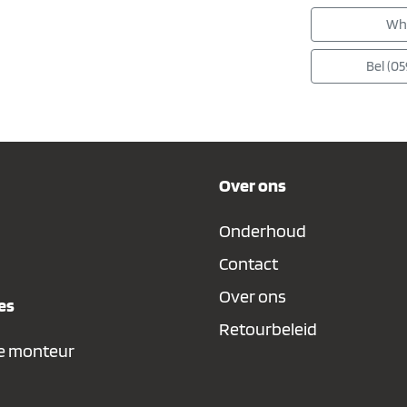
Wh
Bel (05
Over ons
Onderhoud
Contact
Over ons
es
Retourbeleid
e monteur