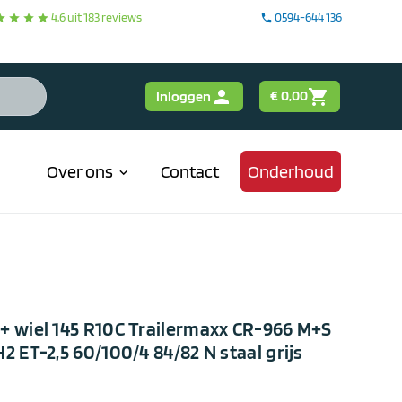


0594-644 136
4,6 uit 183 reviews
tar
star
star
star
phone
person
shopping_cart
€ 0,00
Inloggen
Over ons
Contact
Onderhoud
keyboard_arrow_down
+ wiel 145 R10C Trailermaxx CR-966 M+S
2 ET-2,5 60/100/4 84/82 N staal grijs