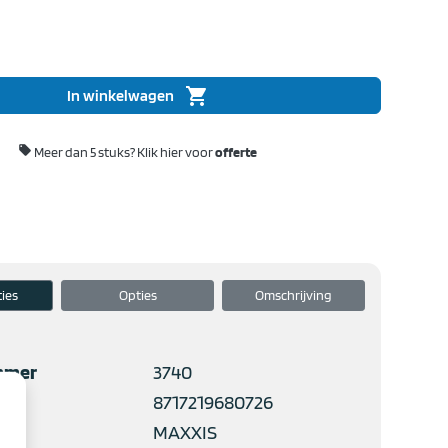
shopping_cart
In winkelwagen

Meer dan 5 stuks?
Klik hier voor
offerte
ties
Opties
Omschrijving
mmer
3740
8717219680726
MAXXIS