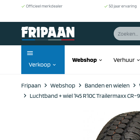
Officieel merkdealer
50 jaar ervaring
done
done
Webshop
Verhuur
keyboard_arrow_down
keyboard_arrow
Verkoop
keyboard_arrow_down
Fripaan
navigate_next
Webshop
navigate_next
Banden en wielen
navigate_next
navigate_next
Luchtband + wiel 145 R10C Trailermaxx CR-96