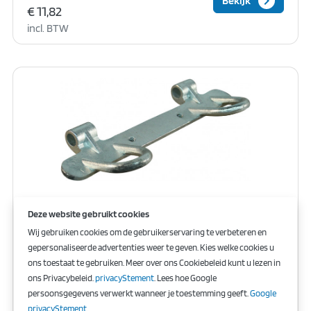
keyboard_arrow_right
Bekijk
€ 11,82
incl. BTW
Panieksluiting schuifstuk dubbel
Deze website gebruikt cookies
Wij gebruiken cookies om de gebruikerservaring te verbeteren en
gepersonaliseerde advertenties weer te geven. Kies welke cookies u
€ 21,36
ons toestaat te gebruiken. Meer over ons Cookiebeleid kunt u lezen in
ons Privacybeleid.
privacyStement
. Lees hoe Google
excl. BTW
keyboard_arrow_right
Bekijk
persoonsgegevens verwerkt wanneer je toestemming geeft.
Google
€ 21,36
privacyStement
.