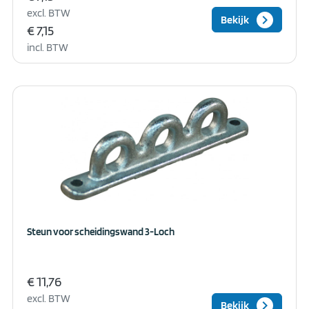
excl. BTW
keyboard_arrow_right
Bekijk
€ 7,15
incl. BTW
Steun voor scheidingswand 3-Loch
€ 11,76
excl. BTW
keyboard_arrow_right
Bekijk