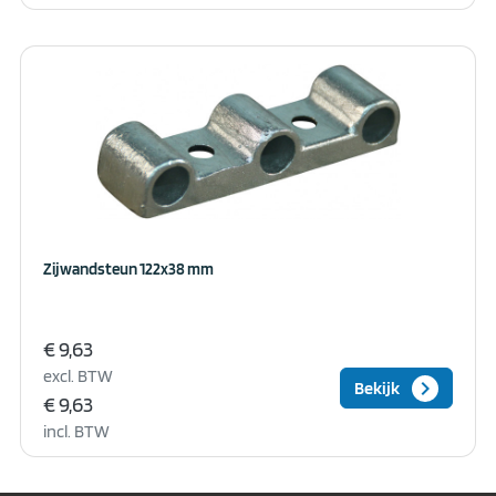
Zijwandsteun 122x38 mm
€ 9,63
excl. BTW
keyboard_arrow_right
Bekijk
€ 9,63
incl. BTW