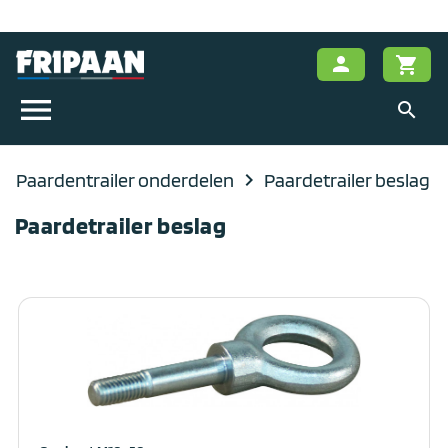
person
shopping_cart
menu
search
Paardentrailer onderdelen
navigate_next
Paardetrailer beslag
Paardetrailer beslag