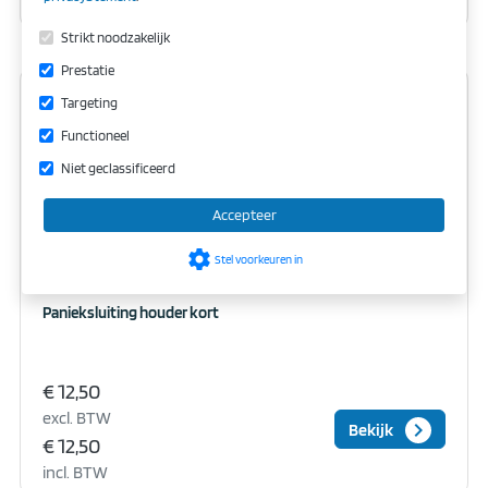
incl. BTW
Strikt noodzakelijk
Prestatie
Targeting
Functioneel
Niet geclassificeerd
Accepteer
settings
Stel voorkeuren in
Panieksluiting houder kort
€ 12,50
excl. BTW
keyboard_arrow_right
Bekijk
€ 12,50
incl. BTW