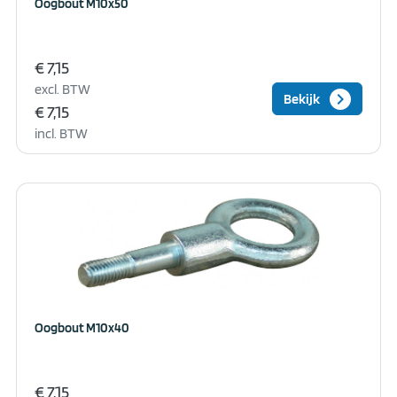
Oogbout M10x50
€ 7,15
excl. BTW
keyboard_arrow_right
Bekijk
€ 7,15
incl. BTW
Oogbout M10x40
€ 7,15