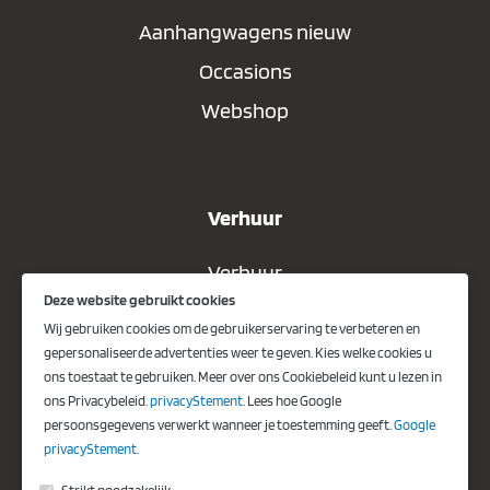
Aanhangwagens nieuw
Occasions
Webshop
Verhuur
Verhuur
Deze website gebruikt cookies
Wij gebruiken cookies om de gebruikerservaring te verbeteren en
gepersonaliseerde advertenties weer te geven. Kies welke cookies u
Vacatures
ons toestaat te gebruiken. Meer over ons Cookiebeleid kunt u lezen in
ons Privacybeleid.
privacyStement
. Lees hoe Google
Vacature monteur
persoonsgegevens verwerkt wanneer je toestemming geeft.
Google
privacyStement
.