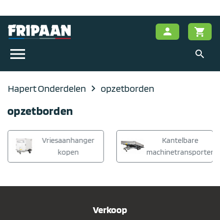
person
shopping_cart
menu
search
Hapert Onderdelen
navigate_next
opzetborden
opzetborden
Vriesaanhanger
Kantelbare
kopen
machinetransporter
Verkoop