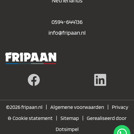
Netherlands
0594-644136
info@fripaan.nl
|
|
©2026 fripaan.nl
Algemene voorwaarden
Privacy
|
|
& Cookie statement
Sitemap
Gerealiseerd door
Dotsimpel