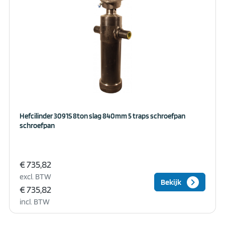
Hefcilinder 3091S 8ton slag 840mm 5 traps schroefpan
schroefpan
€ 735,82
excl. BTW
keyboard_arrow_right
Bekijk
€ 735,82
incl. BTW