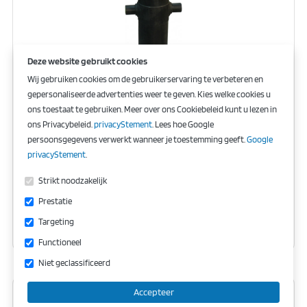
Deze website gebruikt cookies
Wij gebruiken cookies om de gebruikerservaring te verbeteren en
gepersonaliseerde advertenties weer te geven. Kies welke cookies u
ons toestaat te gebruiken. Meer over ons Cookiebeleid kunt u lezen in
ons Privacybeleid.
privacyStement
. Lees hoe Google
Hefcilinder 3034S 8ton slag 893mm 3 traps laspan
persoonsgegevens verwerkt wanneer je toestemming geeft.
Google
privacyStement
.
Strikt noodzakelijk
€ 610,72
Prestatie
excl. BTW
keyboard_arrow_right
Bekijk
€ 610,72
Targeting
incl. BTW
Functioneel
Niet geclassificeerd
Accepteer