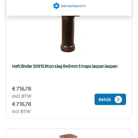
settings
Stel voorkeuren in
Hefcilinder 3091S 8ton slag 840mm 5 traps laspan laspan
€ 716,78
excl. BTW
keyboard_arrow_right
Bekijk
€ 716,78
incl. BTW