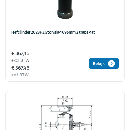
Hefcilinder 2023F 3,5ton slag 695mm 2 traps gat
€ 367,46
excl. BTW
keyboard_arrow_right
Bekijk
€ 367,46
incl. BTW