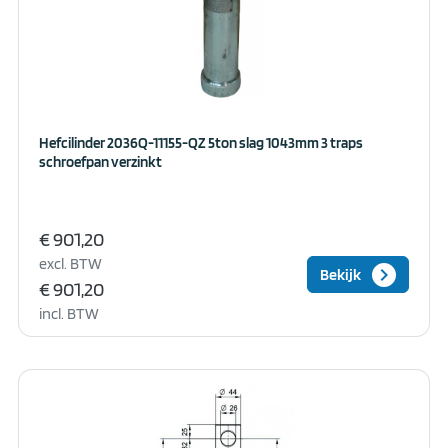
Hefcilinder 2036Q-11155-QZ 5ton slag 1043mm 3 traps
schroefpan verzinkt
€ 901,20
excl. BTW
keyboard_arrow_right
Bekijk
€ 901,20
incl. BTW