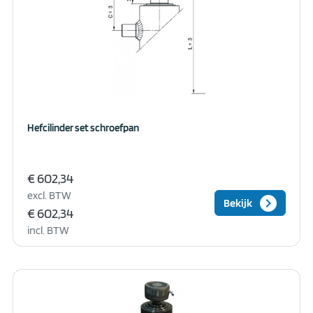
Hefcilinder set schroefpan
€ 602,34
excl. BTW
keyboard_arrow_right
Bekijk
€ 602,34
incl. BTW