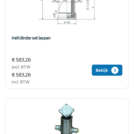
Hefcilinder set laspan
€ 583,26
excl. BTW
keyboard_arrow_right
Bekijk
€ 583,26
incl. BTW