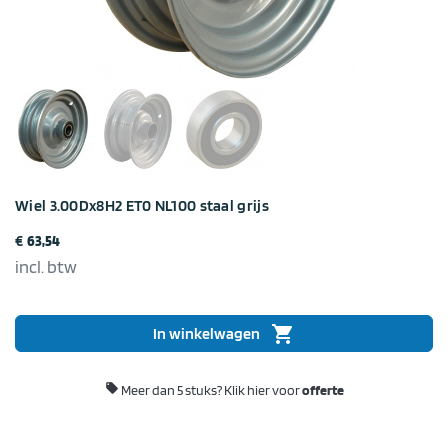
Wiel 3.00Dx8H2 ET0 NL100 staal grijs
€
63,54
incl. btw
shopping_cart
In winkelwagen

Meer dan 5 stuks?
Klik hier voor
offerte