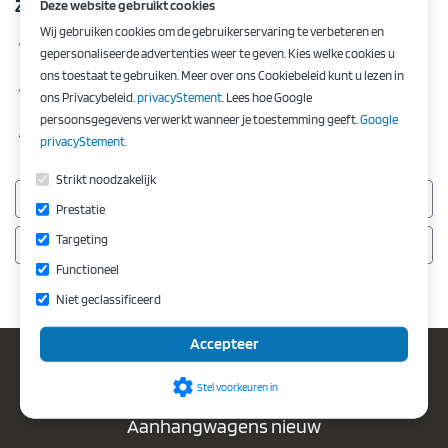
Zekerheden van fripaan
Deze website gebruikt cookies
Wij gebruiken cookies om de gebruikerservaring te verbeteren en
Officieel merkdealer
checked
gepersonaliseerde advertenties weer te geven. Kies welke cookies u
ons toestaat te gebruiken. Meer over ons Cookiebeleid kunt u lezen in
50 jaar ervaring
checked
ons Privacybeleid.
privacyStement
. Lees hoe Google
persoonsgegevens verwerkt wanneer je toestemming geeft.
Google
Standaard 6 maanden garantie
checked
privacyStement
.
Strikt noodzakelijk
Whatsapp
Mailen
Prestatie
Targeting
Bel (0594) 644 136
inruilwaarde
Functioneel
Niet geclassificeerd
Accepteer
Verkoop
settings
Stel voorkeuren in
Aanhangwagens nieuw