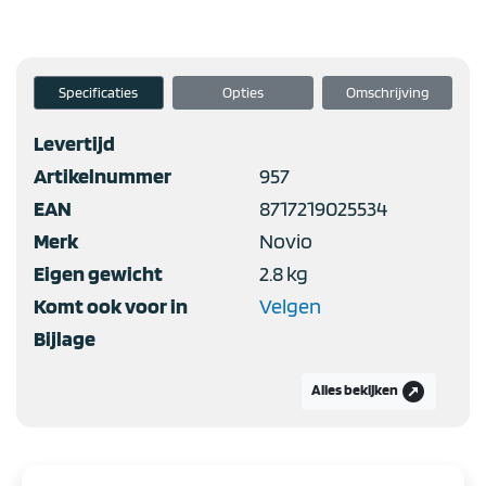
Specificaties
Opties
Omschrijving
Levertijd
Artikelnummer
957
EAN
8717219025534
Merk
Novio
Eigen gewicht
2.8 kg
Komt ook voor in
Velgen
Bijlage
outbound
Alles bekijken